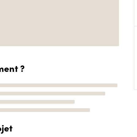
ment ?
jet