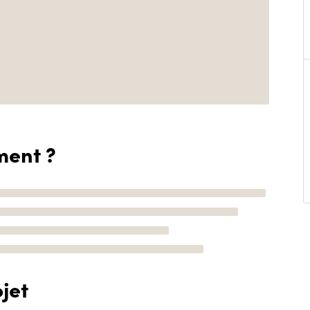
ment ?
jet