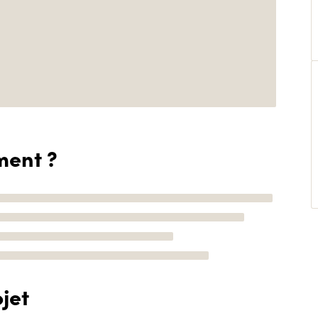
ment ?
jet