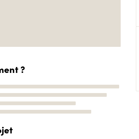
ment ?
jet