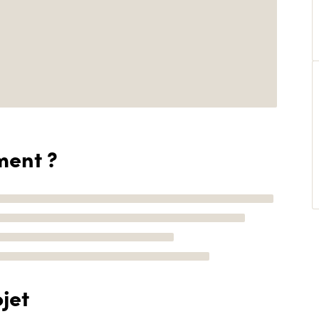
ment ?
jet