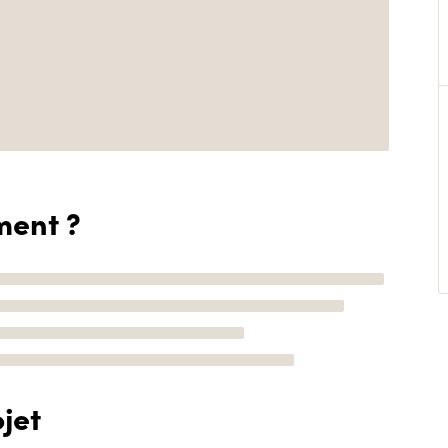
ment ?
jet