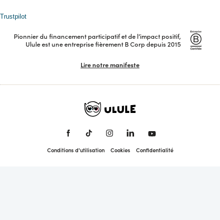
Organiser un appel à projets
Petites annonces
Nous contacter
Trustpilot
Nos dispositifs
Replays
Équipe
Pionnier du financement participatif et de l’impact positif,
API
Ulule est une entreprise fièrement B Corp depuis 2015
Presse
Lire notre manifeste
Newsletter
Conditions d'utilisation
Cookies
Confidentialité