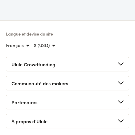
Langue et devise du site
Français
$ (USD)
Ulule Crowdfunding
Lancer une collecte
Communauté des makers
Voir toutes les collectes
Prochains lives
Webinaire crowdfunding gratuit
Partenaires
Bons plans
Foire aux questions
Appels à projets
Demander un conseil
Logo / Kits de campagne
À propos d’Ulule
Devenir partenaire
Tutoriels
Découvrir Ulule
Statistiques