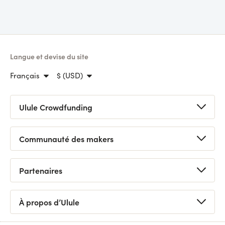
Langue et devise du site
Français
$ (USD)
Ulule Crowdfunding
Lancer une collecte
Communauté des makers
Voir toutes les collectes
Prochains lives
Webinaire crowdfunding gratuit
Partenaires
Bons plans
Foire aux questions
Appels à projets
Demander un conseil
Logo / Kits de campagne
À propos d’Ulule
Devenir partenaire
Tutoriels
Découvrir Ulule
Statistiques