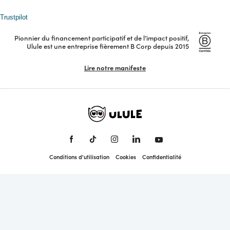
Organiser un appel à projets
Petites annonces
Nous contacter
Trustpilot
Nos dispositifs
Replays
Équipe
Pionnier du financement participatif et de l’impact positif,
API
Ulule est une entreprise fièrement B Corp depuis 2015
Presse
Lire notre manifeste
Newsletter
Conditions d'utilisation
Cookies
Confidentialité