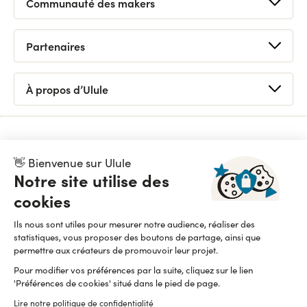
Communauté des makers
Voir toutes les collectes
Prochains lives
Webinaire crowdfunding gratuit
Partenaires
Bons plans
Foire aux questions
Appels à projets
Demander un conseil
Logo / Kits de campagne
À propos d’Ulule
Devenir partenaire
Tutoriels
Découvrir Ulule
Statistiques
Organiser un appel à projets
Petites annonces
Nous contacter
Nos dispositifs
Replays
👋 Bienvenue sur Ulule
Équipe
API
Notre site utilise des
Pionnier du financement participatif et de l’impact positif,
Ulule est une entreprise fièrement B Corp depuis 2015
Presse
cookies
Newsletter
Lire notre manifeste
Ils nous sont utiles pour mesurer notre audience, réaliser des
statistiques, vous proposer des boutons de partage, ainsi que
permettre aux créateurs de promouvoir leur projet.
Pour modifier vos préférences par la suite, cliquez sur le lien
'Préférences de cookies' situé dans le pied de page.
Lire notre politique de confidentialité