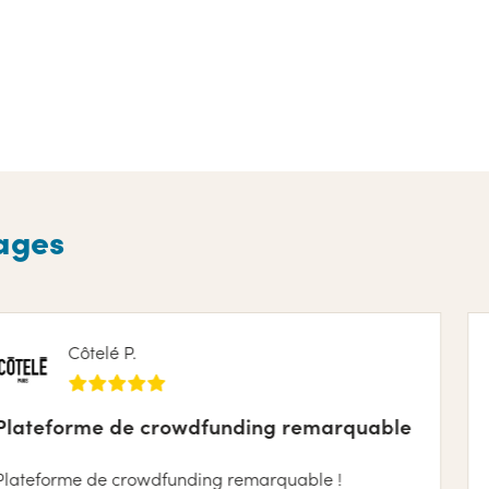
nages
elé P.
L
e de crowdfunding remarquable
Bien ent
de crowdfunding remarquable !
Bien entour