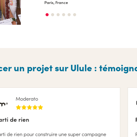
Paris, France
Maliki
er un projet sur Ulule : témoig
erato
Côt
en
Plateform
 pour construire une super campagne
Plateforme 