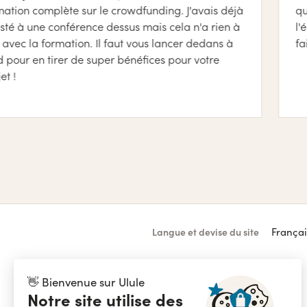
ète sur le crowdfunding. J'avais déjà
qui a cartonn
onférence dessus mais cela n'a rien à
l'équipe sur t
mation. Il faut vous lancer dedans à
faire un succès
rer de super bénéfices pour votre
Françai
Langue et devise du site
Ulule Crowdfunding
👋 Bienvenue sur Ulule
Lancer une collecte
Notre site utilise des