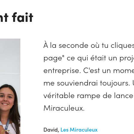
nt fait
À la seconde où tu clique
page" ce qui était un pro
entreprise. C'est un mome
me souviendrai toujours. 
véritable rampe de lance
Umaï
Lolo
Miraculeux.
Snooze
David,
Noob
Les Miraculeux