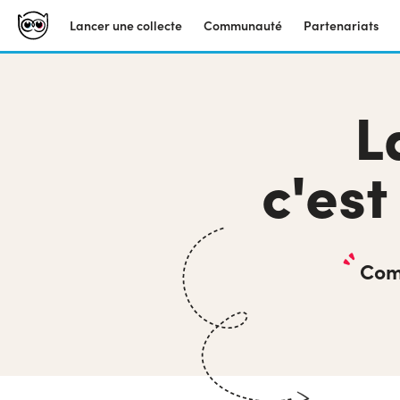
Lancer une collecte
Communauté
Partenariats
L
c'es
Com