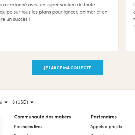
é avec un super soutien de toute
L'accompagne
ous les plans pour lancer, animer et en
d'utilisatio
 !
très agréable
travaille dur
JE LANCE MA COLLECTE
s
$ (USD)
Communauté des makers
Partenaires
Prochains lives
Appels à projets