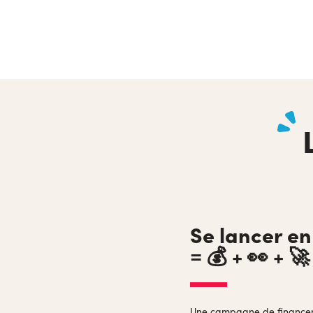
Se lancer e
= 💰 + 👀 + 🚀
Une campagne de financemen