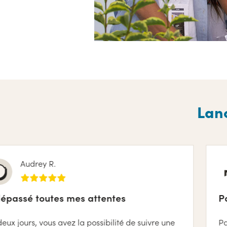
Lanc
y R.
Mod
outes mes attentes
Parti de ri
ous avez la possibilité de suivre une
Parti de rien