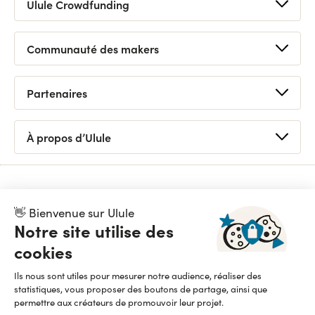
Ulule Crowdfunding
Lancer une collecte
Communauté des makers
Voir toutes les collectes
Prochains lives
Webinaire crowdfunding gratuit
Partenaires
Bons plans
Foire aux questions
Appels à projets
Demander un conseil
Logo / Kits de campagne
À propos d’Ulule
Devenir partenaire
Tutoriels
Découvrir Ulule
Statistiques
Organiser un appel à projets
Petites annonces
Nous contacter
Nos dispositifs
Replays
👋 Bienvenue sur Ulule
Équipe
API
Notre site utilise des
Pionnier du financement participatif et de l’impact positif,
Ulule est une entreprise fièrement B Corp depuis 2015
Presse
cookies
Newsletter
Lire notre manifeste
Ils nous sont utiles pour mesurer notre audience, réaliser des
statistiques, vous proposer des boutons de partage, ainsi que
permettre aux créateurs de promouvoir leur projet.