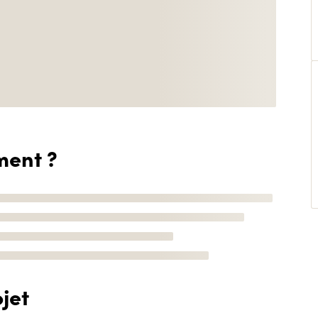
ment ?
jet