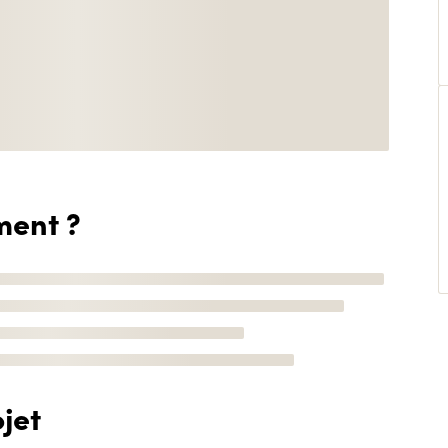
ment ?
jet