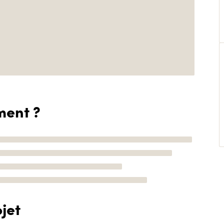
ment ?
jet