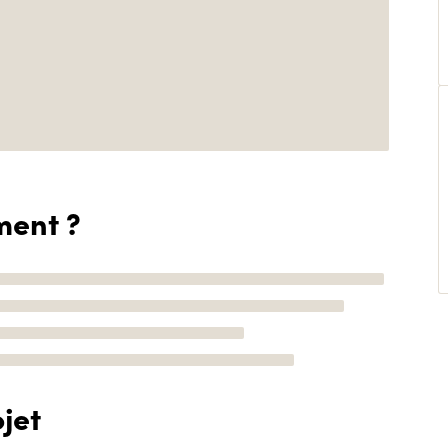
ment ?
jet