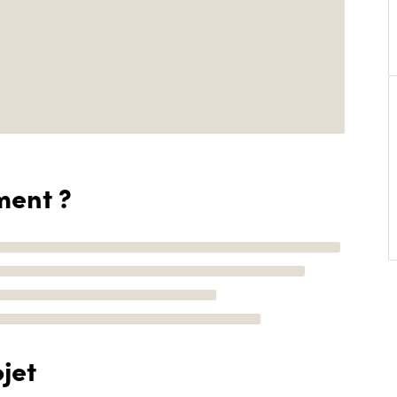
ment ?
jet