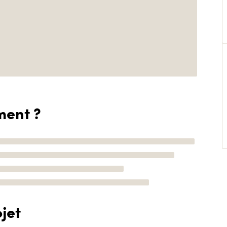
ment ?
jet