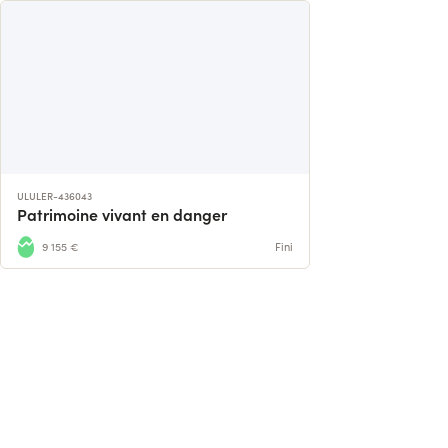
ULULER-436043
Patrimoine vivant en danger
9 155 €
Fini