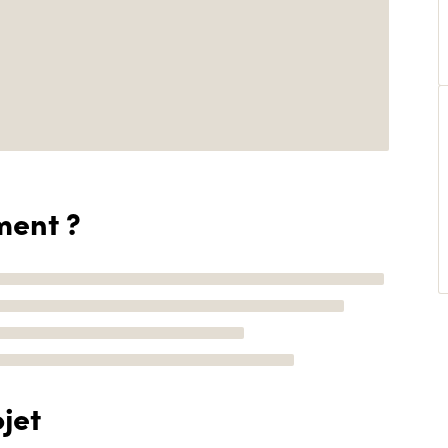
ment ?
jet