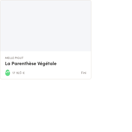
MELLE PIGUT
La Parenthèse Végétale
17 923 €
Fini