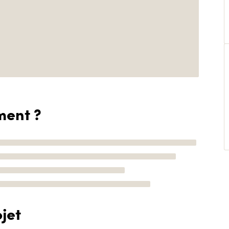
ment ?
jet