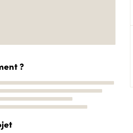
ment ?
jet