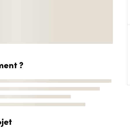
ment ?
jet