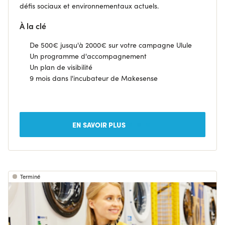
défis sociaux et environnementaux actuels.
À la clé
De
500€ jusqu'à 2000€ sur votre campagne Ulule
Un p
rogramme d'accompagnement
U
n plan de visibilité
9 mois dans l'incubateur de Makesense
EN SAVOIR PLUS
Terminé