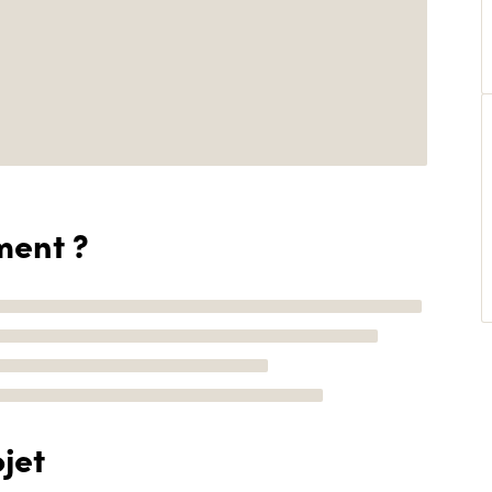
ment ?
jet