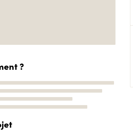
ment ?
jet