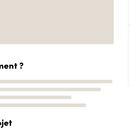
ment ?
jet