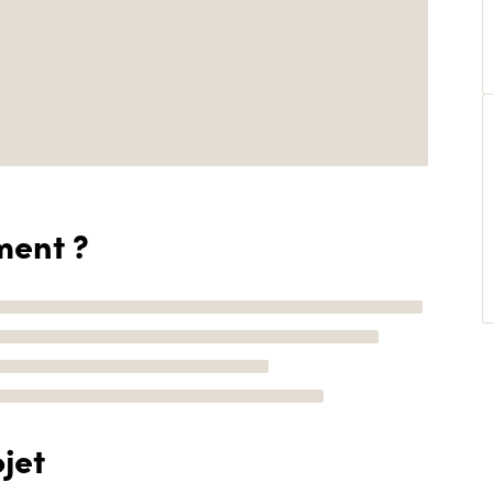
ment ?
jet