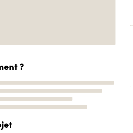
ment ?
jet