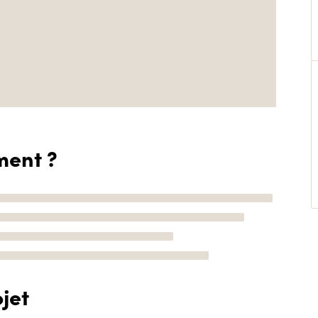
ment ?
jet