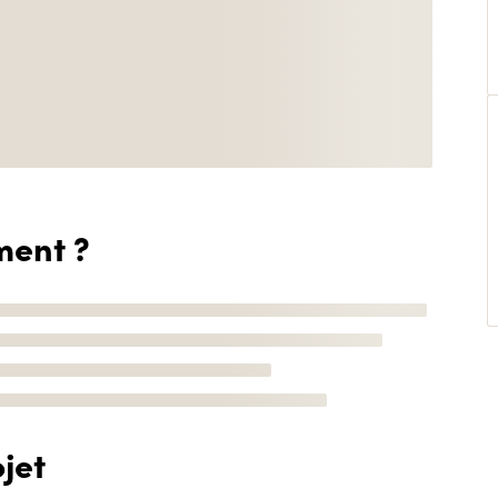
ment ?
jet