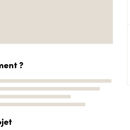
ment ?
jet