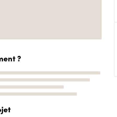
ment ?
jet