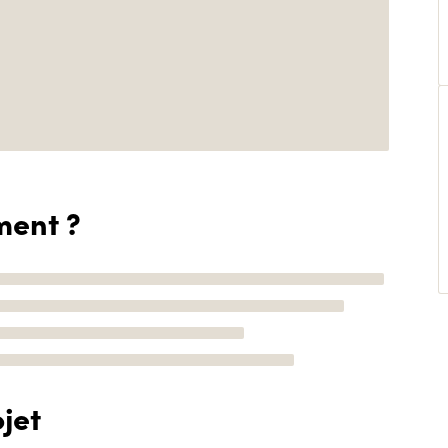
ment ?
jet