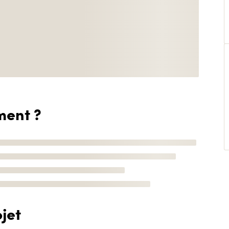
ment ?
jet