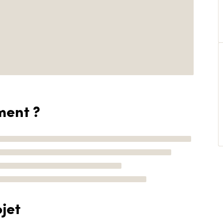
ment ?
jet