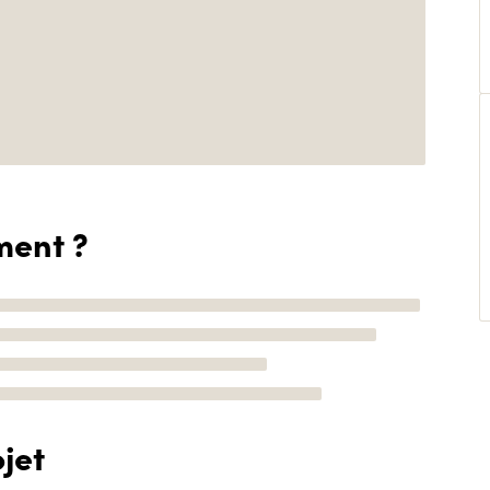
ment ?
jet