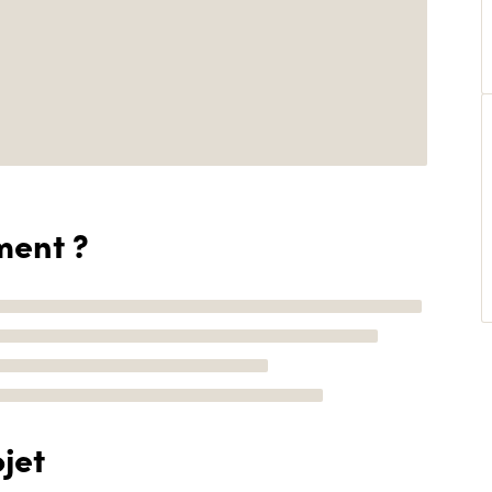
ment ?
jet