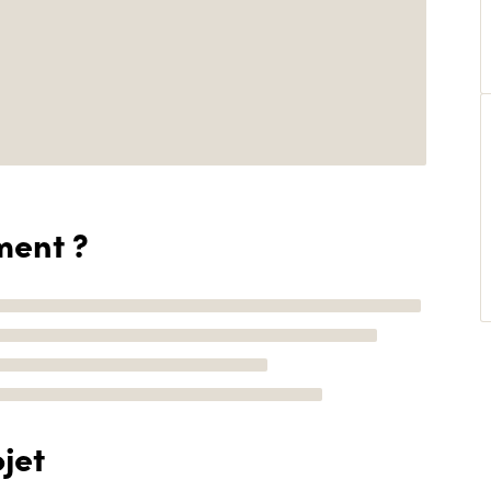
ment ?
jet