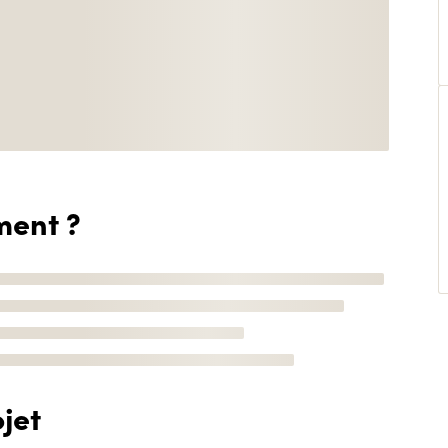
ment ?
jet