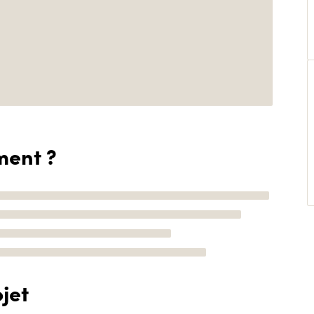
ment ?
jet