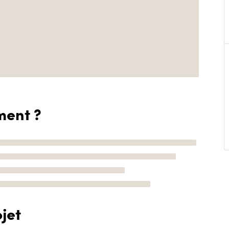
ment ?
jet