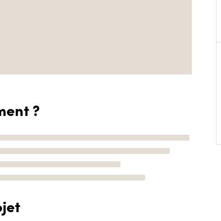
ment ?
jet