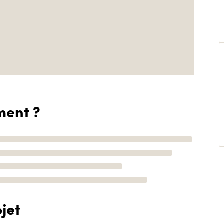
ment ?
jet