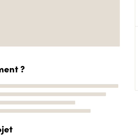
ment ?
jet