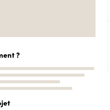
ment ?
jet