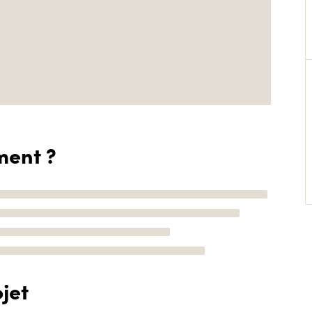
ment ?
jet