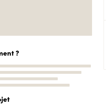
ment ?
jet