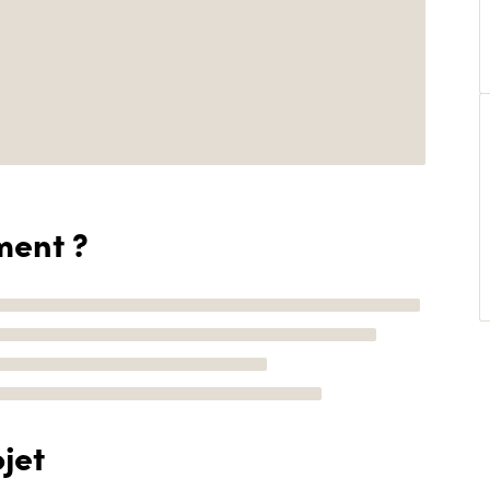
ment ?
jet