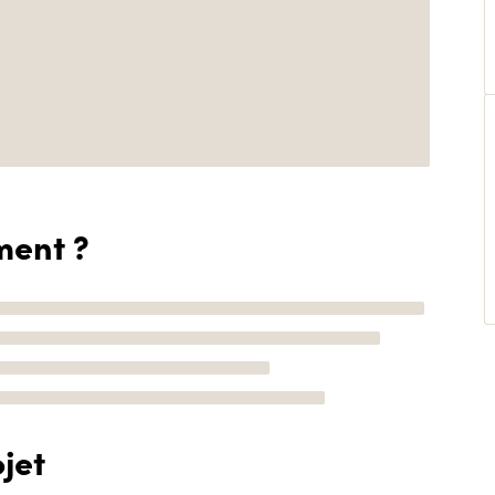
ment ?
jet